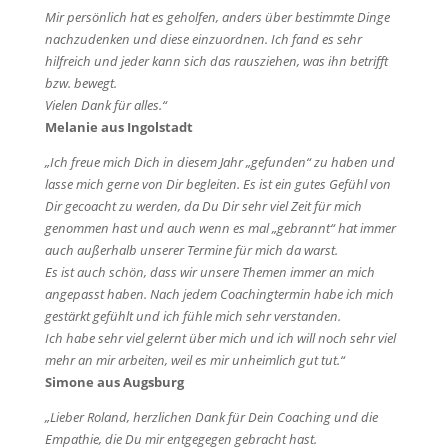
Mir persönlich hat es geholfen, anders über bestimmte Dinge
nachzudenken und diese einzuordnen. Ich fand es sehr
hilfreich
und jeder kann sich das rausziehen, was ihn betrifft
bzw. bewegt.
Vielen Dank für alles.“
Melanie aus Ingolstadt
„Ich freue mich Dich in diesem Jahr „gefunden“ zu
haben und
lasse mich gerne von Dir begleiten.
Es ist ein gutes Gefühl von
Dir gecoacht zu werden,
da Du Dir sehr viel Zeit für mich
genommen hast und
auch wenn es mal „gebrannt“ hat immer
auch außerhalb
unserer Termine für mich da warst.
Es ist auch schön,
dass wir unsere Themen immer an mich
angepasst haben.
Nach jedem Coachingtermin habe ich mich
gestärkt gefühlt
und ich fühle mich sehr verstanden.
Ich habe sehr viel
gelernt über mich und ich will noch sehr viel
mehr an
mir arbeiten, weil es mir unheimlich gut tut.“
Simone aus Augsburg
„Lieber Roland, herzlichen Dank für Dein Coaching
und die
Empathie, die Du mir entgegegen gebracht hast.