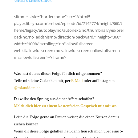
Verena’s Liebes-Check
<iframe style="border: none" src="//html5-
player.libsyn.com/embed/episode/id/7142774/height/360/t
heme/legacy/autoplay/no/autonext/no/thumbnail/yes/prel
oad/no/no_addthis/no/direction/backward/" height="360"
width="100%" scrolling="no" allowfullscreen
webkitallowfullscreen mozallowfullscreen oallowfullscreen
msallowfullscreen></iframe>
Was hast du aus dieser Folge für dich mitgenommen?
Teile mir deine Gedanken mit, per
E-Mail
oder auf Instagram
@rolanddemian
Du willst den Sprung aus deiner Affäre schaffen?
Melde dich hier zu einem kostenfreien Gespräch mit mir an.
Leite die Folge gerne an Frauen weiter, die einen Nutzen daraus
ziehen können.
Wenn dir diese Folge gefallen hat, dann freu ich mich über eine 5-