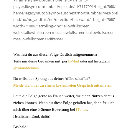
<iframe style="border: none" src="//html5-
player.libsyn.com/embed/episode/id/7117991/height/360/t
heme/legacy/autoplay/no/autonext/no/thumbnail/yes/prel
oad/no/no_addthis/no/direction/backward/" height="360"
width="100%" scrolling="no" allowfullscreen
webkitallowfullscreen mozallowfullscreen oallowfullscreen
msallowfullscreen></iframe>
Was hast du aus dieser Folge für dich mitgenommen?
Teile mir deine Gedanken mit, per
E-Mail
oder auf Instagram
@rolanddemian
Du willst den Sprung aus deiner Affäre schaffen?
Melde dich hier zu einem kostenfreien Gespräch mit mir an.
Leite die Folge gerne an Frauen weiter, die einen Nutzen daraus
ziehen können. Wenn dir diese Folge gefallen hat, dann freu ich
mich über eine 5-Sterne Bewertung bei
iTunes
.
Herzlichen Dank dafür!
Bis bald!